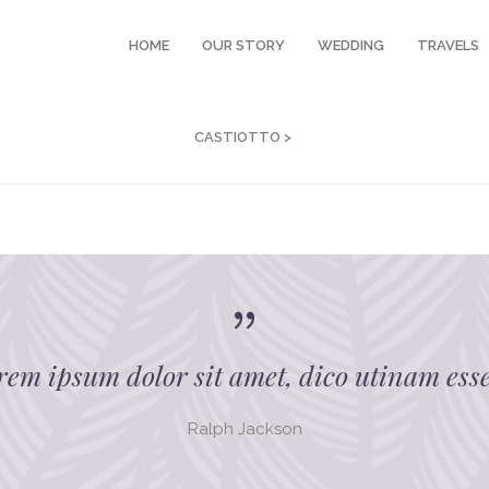
HOME
OUR STORY
WEDDING
TRAVELS
CASTIOTTO
>
rem ipsum dolor sit amet, dico utinam esse
Ralph Jackson