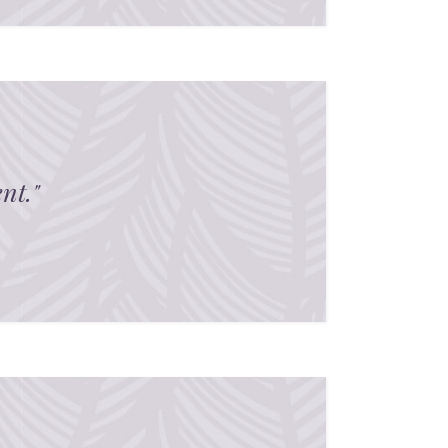
nt.
"