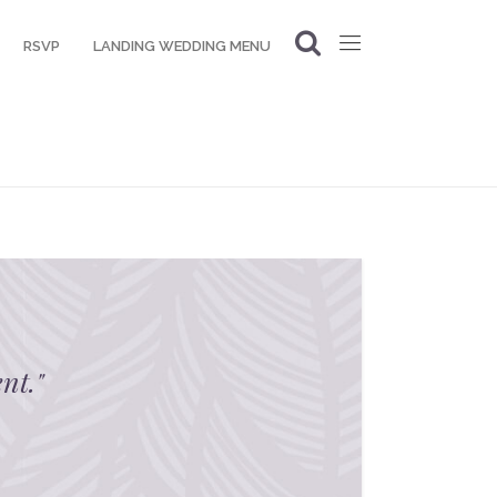
RSVP
LANDING WEDDING MENU
nt.
"