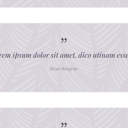
rem ipsum dolor sit amet, dico utinam esse
Brian Wagner